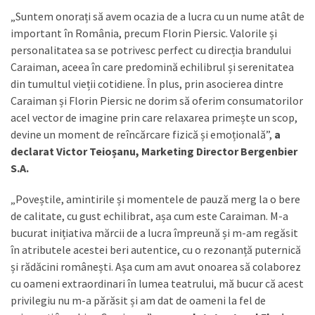
„Suntem onorați să avem ocazia de a lucra cu un nume atât de
important în România, precum Florin Piersic. Valorile și
personalitatea sa se potrivesc perfect cu direcția brandului
Caraiman, aceea în care predomină echilibrul și serenitatea
din tumultul vieții cotidiene. În plus, prin asocierea dintre
Caraiman și Florin Piersic ne dorim să oferim consumatorilor
acel vector de imagine prin care relaxarea primește un scop,
devine un moment de reîncărcare fizică și emoțională”,
a
declarat Victor Teioșanu, Marketing Director Bergenbier
S.A.
„Poveștile, amintirile și momentele de pauză merg la o bere
de calitate, cu gust echilibrat, așa cum este Caraiman. M-a
bucurat inițiativa mărcii de a lucra împreună și m-am regăsit
în atributele acestei beri autentice, cu o rezonanță puternică
și rădăcini românești. Așa cum am avut onoarea să colaborez
cu oameni extraordinari în lumea teatrului, mă bucur că acest
privilegiu nu m-a părăsit și am dat de oameni la fel de