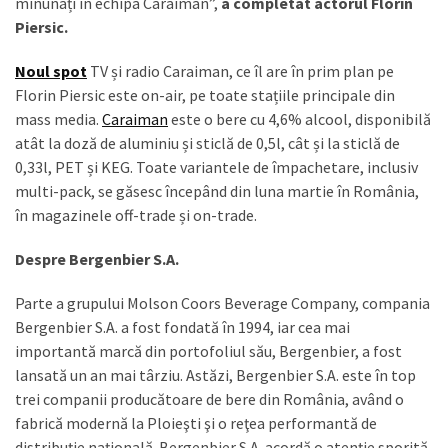
minunați în echipa Caraiman”,
a completat actorul Florin
Piersic.
Noul spot
TV și radio Caraiman, ce îl are în prim plan pe
Florin Piersic este on-air, pe toate stațiile principale din
mass media.
Caraiman
este o bere cu 4,6% alcool, disponibilă
atât la doză de aluminiu și sticlă de 0,5l, cât și la sticlă de
0,33l, PET și KEG. Toate variantele de împachetare, inclusiv
multi-pack, se găsesc începând din luna martie în România,
în magazinele off-trade și on-trade.
Despre Bergenbier S.A.
Parte a grupului Molson Coors Beverage Company, compania
Bergenbier S.A. a fost fondată în 1994, iar cea mai
importantă marcă din portofoliul său, Bergenbier, a fost
lansată un an mai târziu. Astăzi, Bergenbier S.A. este în top
trei companii producătoare de bere din România, având o
fabrică modernă la Ploieşti şi o reţea performantă de
distribuţie naţională. Bergenbier S.A. acordă o atenție sporită