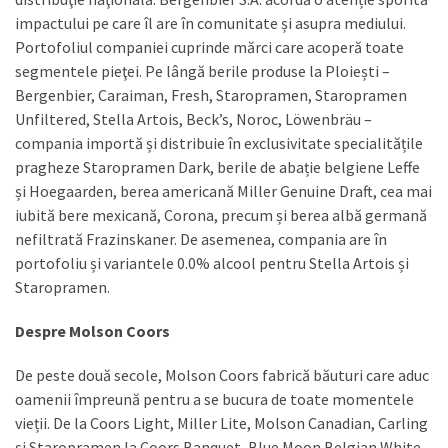
impactului pe care îl are în comunitate și asupra mediului.
Portofoliul companiei cuprinde mărci care acoperă toate
segmentele pieţei. Pe lângă berile produse la Ploiești –
Bergenbier, Caraiman, Fresh, Staropramen, Staropramen
Unfiltered, Stella Artois, Beck’s, Noroc, Löwenbräu –
compania importă și distribuie în exclusivitate specialitățile
pragheze Staropramen Dark, berile de abație belgiene Leffe
și Hoegaarden, berea americană Miller Genuine Draft, cea mai
iubită bere mexicană, Corona, precum și berea albă germană
nefiltrată Frazinskaner. De asemenea, compania are în
portofoliu și variantele 0.0% alcool pentru Stella Artois și
Staropramen.
Despre Molson Coors
De peste două secole, Molson Coors fabrică băuturi care aduc
oamenii împreună pentru a se bucura de toate momentele
vieții. De la Coors Light, Miller Lite, Molson Canadian, Carling
și Staropramen la Coors Banquet, Blue Moon Belgian White,