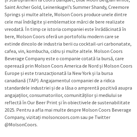
Saint Archer Gold, Leinenkugel’s Summer Shandy, Creemore
Springs și multe altele, Molson Coors produce unele dintre
cele mai îndrăgite și emblematice mărci de bere realizate
vreodată. În timp ce istoria companiei este înrădăcinată în
bere, Molson Coors oferă un portofoliu modern care se
extinde dincolo de industria berii cu cocktail-uri carbonatate,
cafea, vin, kombucha, cidru și multe altele. Molson Coors
Beverage Company este o companie cotată la bursă, care
operează prin Molson Coors America de Nord și Molson Coors
Europe și este tranzacționată la New York și la bursa
canadiană (TAP). Angajamentul companiei de a ridica
standardele industriei și de a lăsa o amprentă pozitivă asupra
angajaților, consumatorilor, comunităților și mediului se
reflectă în Our Beer Print și în obiectivele de sustenabilitate
2025. Pentru a afla mai multe despre Molson Coors Beverage
Company, vizitați molsoncoors.com sau pe Twitter
@MolsonCoors.